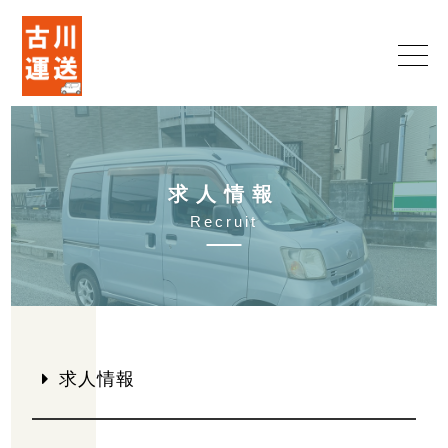
求
人
情
報
R
e
c
r
u
i
t
求人情報